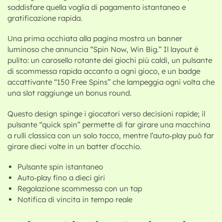
soddisfare quella voglia di pagamento istantaneo e
gratificazione rapida.
Una prima occhiata alla pagina mostra un banner
luminoso che annuncia “Spin Now, Win Big.” Il layout è
pulito: un carosello rotante dei giochi più caldi, un pulsante
di scommessa rapida accanto a ogni gioco, e un badge
accattivante “150 Free Spins” che lampeggia ogni volta che
una slot raggiunge un bonus round.
Questo design spinge i giocatori verso decisioni rapide; il
pulsante “quick spin” permette di far girare una macchina
a rulli classica con un solo tocco, mentre l’auto‑play può far
girare dieci volte in un batter d’occhio.
Pulsante spin istantaneo
Auto‑play fino a dieci giri
Regolazione scommessa con un tap
Notifica di vincita in tempo reale