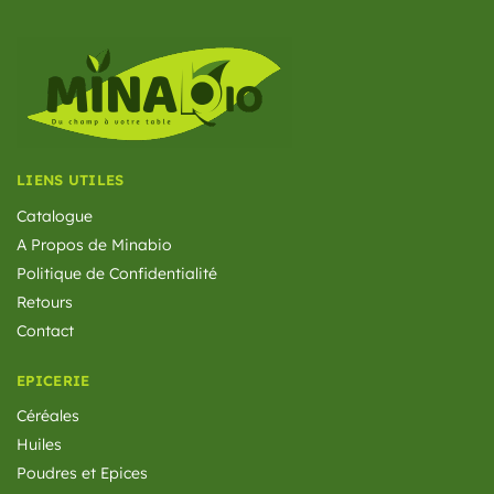
LIENS UTILES
Catalogue
A Propos de Minabio
Politique de Confidentialité
Retours
Contact
EPICERIE
Céréales
Huiles
Poudres et Epices