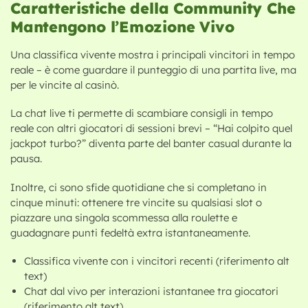
Caratteristiche della Community Che
Mantengono l’Emozione Vivo
Una classifica vivente mostra i principali vincitori in tempo
reale – è come guardare il punteggio di una partita live, ma
per le vincite al casinò.
La chat live ti permette di scambiare consigli in tempo
reale con altri giocatori di sessioni brevi – “Hai colpito quel
jackpot turbo?” diventa parte del banter casual durante la
pausa.
Inoltre, ci sono sfide quotidiane che si completano in
cinque minuti: ottenere tre vincite su qualsiasi slot o
piazzare una singola scommessa alla roulette e
guadagnare punti fedeltà extra istantaneamente.
Classifica vivente con i vincitori recenti (riferimento alt
text)
Chat dal vivo per interazioni istantanee tra giocatori
(riferimento alt text)