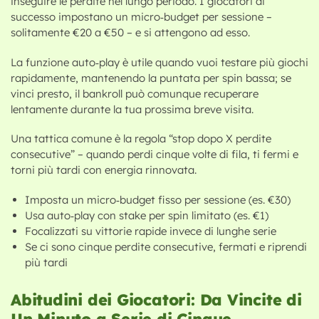
inseguire le perdite nel lungo periodo. I giocatori di
successo impostano un micro‑budget per sessione –
solitamente €20 a €50 – e si attengono ad esso.
La funzione auto‑play è utile quando vuoi testare più giochi
rapidamente, mantenendo la puntata per spin bassa; se
vinci presto, il bankroll può comunque recuperare
lentamente durante la tua prossima breve visita.
Una tattica comune è la regola “stop dopo X perdite
consecutive” – quando perdi cinque volte di fila, ti fermi e
torni più tardi con energia rinnovata.
Imposta un micro‑budget fisso per sessione (es. €30)
Usa auto‑play con stake per spin limitato (es. €1)
Focalizzati su vittorie rapide invece di lunghe serie
Se ci sono cinque perdite consecutive, fermati e riprendi
più tardi
Abitudini dei Giocatori: Da Vincite di