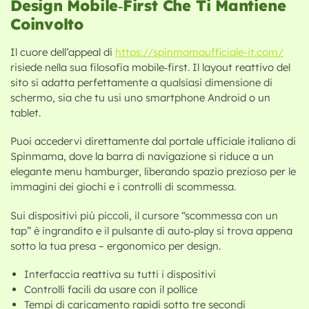
Design Mobile‑First Che Ti Mantiene
Coinvolto
Il cuore dell’appeal di
https://spinmamaufficiale-it.com/
risiede nella sua filosofia mobile‑first. Il layout reattivo del
sito si adatta perfettamente a qualsiasi dimensione di
schermo, sia che tu usi uno smartphone Android o un
tablet.
Puoi accedervi direttamente dal portale ufficiale italiano di
Spinmama, dove la barra di navigazione si riduce a un
elegante menu hamburger, liberando spazio prezioso per le
immagini dei giochi e i controlli di scommessa.
Sui dispositivi più piccoli, il cursore “scommessa con un
tap” è ingrandito e il pulsante di auto‑play si trova appena
sotto la tua presa – ergonomico per design.
Interfaccia reattiva su tutti i dispositivi
Controlli facili da usare con il pollice
Tempi di caricamento rapidi sotto tre secondi