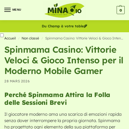
MENU
0
Du Champ à votre table
🌾
Accueil
Non classé
Spinmama Casino: Vittorie Veloci & Gioco Intenso per il Moderno Mobile Gamer
/
/
Spinmama Casino: Vittorie
Veloci & Gioco Intenso per il
Moderno Mobile Gamer
28 MARS 2026
Perché Spinmama Attira la Folla
delle Sessioni Brevi
Il giocatore moderno ama una scarica di emozioni rapida
senza dover interrompere la propria giornata. Spinmama
ha progettato ogni elemento della sua piattaforma per