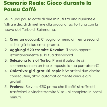
Scenario Reale: Gioco durante la
Pausa Caffè
Sei in una pausa caffè di due minuti tra una riunione e
l’altra e decidi di mettere alla prova la tua fortuna con la
nuova slot Turbo di Spinmama.
Crea un account:
Ci vogliono meno di trenta secondi
se hai già la tua email pronta.
Aggiungi €20 tramite Revolut:
Il saldo appare
istantaneamente sulla tua dashboard.
Seleziona la slot Turbo:
Premi il pulsante di
scommessa con un tap e imposta la tua puntata a €1.
Obiettivo: giri gratuiti rapidi:
Se ottieni due vincite
consecutive, attivi automaticamente cinque giri
gratuiti.
Preleva:
Se vinci €50 prima che il caffè si raffreddi,
trasferisci le vincite tramite Visa – si completa in pochi
minuti.