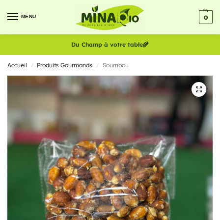
MENU
0
Du Champ à votre table
🌾
Accueil
Produits Gourmands
Soumpou
/
/