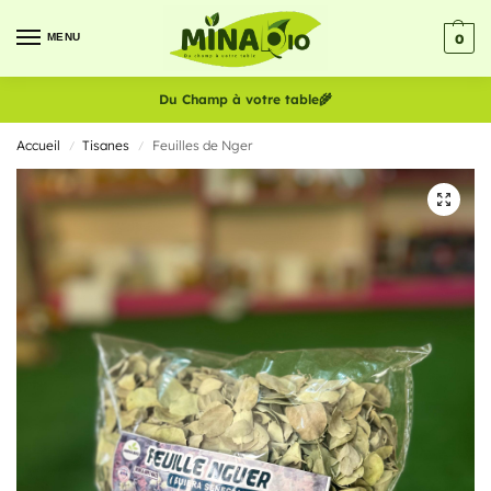
MENU
0
Du Champ à votre table
🌾
Accueil
Tisanes
Feuilles de Nger
/
/