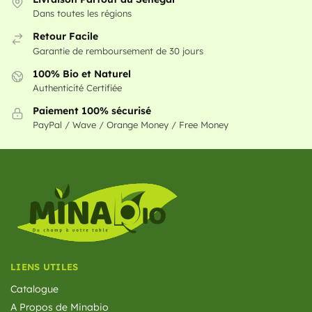
Dans toutes les régions
Retour Facile
Garantie de remboursement de 30 jours
100% Bio et Naturel
Authenticité Certifiée
Paiement 100% sécurisé
PayPal / Wave / Orange Money / Free Money
LIENS UTILES
Catalogue
A Propos de Minabio